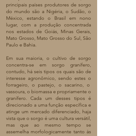
principais países produtores de sorgo
do mundo são a Nigéria, o Sudão, o
México, estando o Brasil em nono
lugar, com a produção concentrada
nos estados de Goiás, Minas Gerais,
Mato Grosso, Mato Grosso do Sul, São
Paulo e Bahia.
Em sua maioria, o cultivo de sorgo
concentra-se em sorgo granífero,
contudo, há seis tipos os quais são de
interesse agronômico, sendo estes o
forrageiro, o pastejo, o sacarino, o
vassoura, o biomassa e propriamente o
granífero. Cada um desses tipos é
direcionado a uma função específica e
atinge um mercado diferenciado, haja
vista que o sorgo é uma cultura versátil,
mas que ao mesmo tempo se
assemelha morfologicamente tanto às