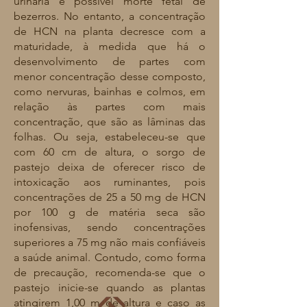
urinária e possível morte fetal de
bezerros. No entanto, a concentração
de HCN na planta decresce com a
maturidade, à medida que há o
desenvolvimento de partes com
menor concentração desse composto,
como nervuras, bainhas e colmos, em
relação às partes com mais
concentração, que são as lâminas das
folhas. Ou seja, estabeleceu-se que
com 60 cm de altura, o sorgo de
pastejo deixa de oferecer risco de
intoxicação aos ruminantes, pois
concentrações de 25 a 50 mg de HCN
por 100 g de matéria seca são
inofensivas, sendo concentrações
superiores a 75 mg não mais confiáveis
a saúde animal. Contudo, como forma
de precaução, recomenda-se que o
pastejo inicie-se quando as plantas
atingirem 1,00 m de altura e caso as