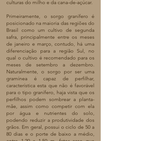
culturas do milho e da cana-de-açúcar.
Primeiramente, o sorgo granífero é
posicionado na maioria das regiões do
Brasil como um cultivo de segunda
safra, principalmente entre os meses
de janeiro e março, contudo, há uma
diferenciação para a região Sul, no
qual o cultivo é recomendado para os
meses de setembro a dezembro.
Naturalmente, o sorgo por ser uma
gramínea é capaz de perfilhar,
característica esta que não é favorável
para o tipo granífero, haja vista que os
perfilhos podem sombrear a planta-
mãe, assim como competir com ela
por água e nutrientes do solo,
podendo reduzir a produtividade dos
grãos. Em geral, possui o ciclo de 50 a
80 dias e o porte de baixo a médio,
entre 1,20 a 1,50 m, fator esse que