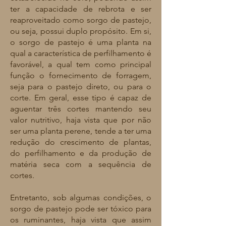
ter a capacidade de rebrota e ser
reaproveitado como sorgo de pastejo,
ou seja, possui duplo propósito. Em si,
o sorgo de pastejo é uma planta na
qual a característica de perfilhamento é
favorável, a qual tem como principal
função o fornecimento de forragem,
seja para o pastejo direto, ou para o
corte. Em geral, esse tipo é capaz de
aguentar três cortes mantendo seu
valor nutritivo, haja vista que por não
ser uma planta perene, tende a ter uma
redução do crescimento de plantas,
do perfilhamento e da produção de
matéria seca com a sequência de
cortes.
Entretanto, sob algumas condições, o
sorgo de pastejo pode ser tóxico para
os ruminantes, haja vista que assim