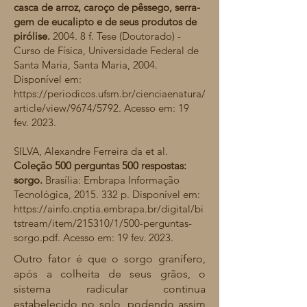
casca de arroz, caroço de pêssego, serra-
gem de eucalipto e de seus produtos de
pirólise.
2004. 8 f. Tese (Doutorado) -
Curso de Física, Universidade Federal de
Santa Maria, Santa Maria, 2004.
Disponível em:
https://periodicos.ufsm.br/cienciaenatura/
article/view/9674/5792.
Acesso em: 19
fev. 2023.
SILVA, Alexandre Ferreira da et al.
Coleção 500 perguntas 500 respostas:
sorgo.
Brasília: Embrapa Informação
Tecnológica,
2015. 332
p. Disponível em:
https://ainfo.cnptia.embrapa.br/digital/bi
tstream/item/215310/1/500-perguntas-
sorgo.pdf.
Acesso em: 19 fev. 2023.
Outro fator é que o sorgo granífero,
após a colheita de seus grãos, o
sistema radicular continua
estabelecido no solo, podendo assim