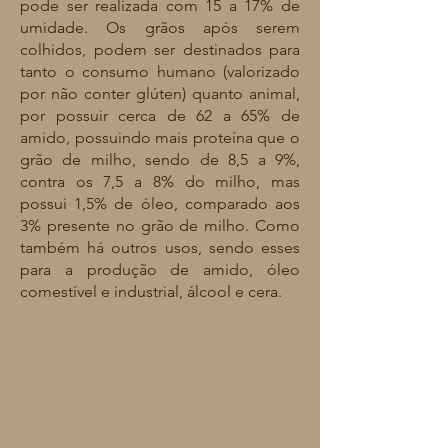
pode ser realizada com 15 a 17% de
umidade. Os grãos após serem
colhidos, podem ser destinados para
tanto o consumo humano (valorizado
por não conter glúten) quanto animal,
por possuir cerca de 62 a 65% de
amido, possuindo mais proteína que o
grão de milho, sendo de 8,5 a 9%,
contra os 7,5 a 8% do milho, mas
possui 1,5% de óleo, comparado aos
3% presente no grão de milho. Como
também há outros usos, sendo esses
para a produção de amido, óleo
comestível e industrial, álcool e cera.