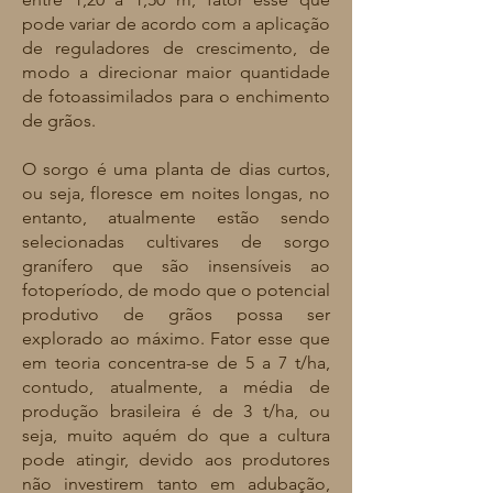
pode variar de acordo com a aplicação
de reguladores de crescimento, de
modo a direcionar maior quantidade
de fotoassimilados para o enchimento
de grãos.
O sorgo é uma planta de dias curtos,
ou seja, floresce em noites longas, no
entanto, atualmente estão sendo
selecionadas cultivares de sorgo
granífero que são insensíveis ao
fotoperíodo, de modo que o potencial
produtivo de grãos possa ser
explorado ao máximo. Fator esse que
em teoria concentra-se de 5 a 7 t/ha,
contudo, atualmente, a média de
produção brasileira é de 3 t/ha, ou
seja, muito aquém do que a cultura
pode atingir, devido aos produtores
não investirem tanto em adubação,