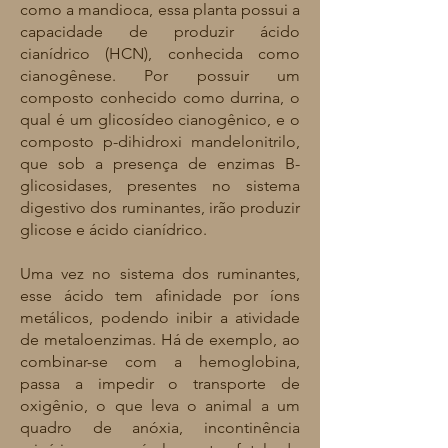
como a mandioca, essa planta possui a
capacidade de produzir ácido
cianídrico (HCN), conhecida como
cianogênese. Por possuir um
composto conhecido como durrina, o
qual é um glicosídeo cianogênico, e o
composto p-dihidroxi mandelonitrilo,
que sob a presença de enzimas B-
glicosidases, presentes no sistema
digestivo dos ruminantes, irão produzir
glicose e ácido cianídrico.
Uma vez no sistema dos ruminantes,
esse ácido tem afinidade por íons
metálicos, podendo inibir a atividade
de metaloenzimas. Há de exemplo, ao
combinar-se com a hemoglobina,
passa a impedir o transporte de
oxigênio, o que leva o animal a um
quadro de anóxia, incontinência