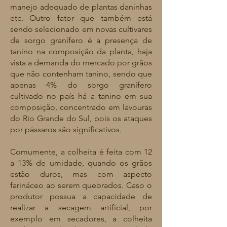
manejo adequado de plantas daninhas
etc. Outro fator que também está
sendo selecionado em novas cultivares
de sorgo granífero é a presença de
tanino na composição da planta, haja
vista a demanda do mercado por grãos
que não contenham tanino, sendo que
apenas 4% do sorgo granífero
cultivado no país há a tanino em sua
composição, concentrado em lavouras
do Rio Grande do Sul, pois os ataques
por pássaros são significativos.
Comumente, a colheita é feita com 12
a 13% de umidade, quando os grãos
estão duros, mas com aspecto
farináceo ao serem quebrados. Caso o
produtor possua a capacidade de
realizar a secagem artificial, por
exemplo em secadores, a colheita