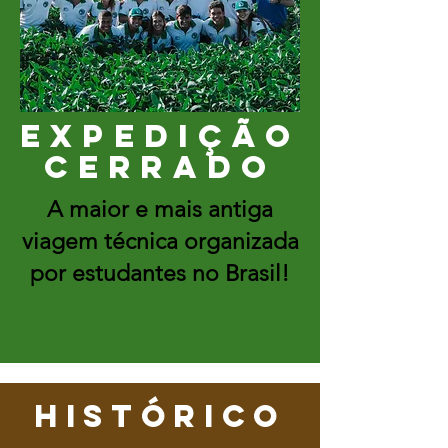
expedição
cerrado
A maior e mais antiga
viagem técnica organizada
por estudantes no Brasil!
Histórico