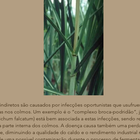
Fonte: Embrapa, 2022.
etos são causados por infecções oportunistas que usufru
vas nos colmos. Um exemplo é o “complexo broca-podridão”, ja
ichum falcatum) está bem associada a estas infecções, sendo r
parte interna dos colmos. A doença causa também uma perd
se, diminuindo a qualidade do caldo e o rendimento industrial na
de uma possível contaminação durante o processo de fermentaça