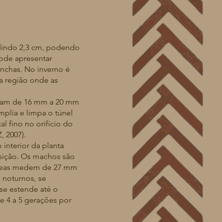
dindo 2,3 cm, podendo
pode apresentar
chas. No inverno é
 região onde as
ntam de 16 mm a 20 mm
plia e limpa o túnel
 fino no orifício do
, 2007).
nterior da planta
ção. Os machos são
̂meas medem de 27 mm
s noturnos, se
 se estende até o
4 a 5 gerações por