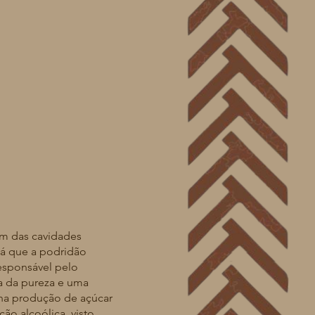
em das cavidades
́ que a podridão
esponsável pelo
a da pureza e uma
 produção de açúcar
̃o alcoólica, visto