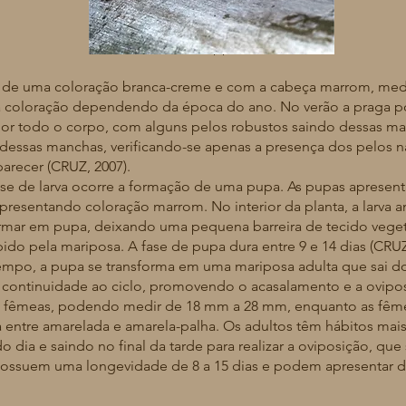
Fonte: Koppert, s.d.
 uma coloração branca-creme e com a cabeça marrom, me
na coloração dependendo da época do ano. No verão a praga 
r todo o corpo, com alguns pelos robustos saindo dessas man
dessas manchas, verificando-se apenas a presença dos pelos na
recer (CRUZ, 2007).
e larva ocorre a formação de uma pupa. As pupas aprese
esentando coloração marrom. No interior da planta, a larva am
rmar em pupa, deixando uma pequena barreira de tecido vegetal
ido pela mariposa. A fase de pupa dura entre 9 e 14 dias (CRUZ
 a pupa se transforma em uma mariposa adulta que sai do i
 continuidade ao ciclo, promovendo o acasalamento e a oviposi
 fêmeas, podendo medir de 18 mm a 28 mm, enquanto as fe
 entre amarelada e amarela-palha. Os adultos têm hábitos mai
 dia e saindo no final da tarde para realizar a oviposição, que
 Possuem uma longevidade de 8 a 15 dias e podem apresentar de 