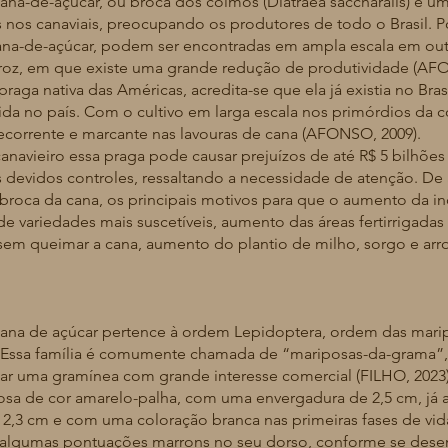
-açúcar, ou broca dos colmos (Diatraea saccharalis) é uma
 nos canaviais, preocupando os produtores de todo o Brasil. 
cana-de-açúcar, podem ser encontradas em ampla escala em ou
rroz, em que existe uma grande redução de produtividade (AF
nativa das Américas, acredita-se que ela já existia no Bras
ida no país. Com o cultivo em larga escala nos primórdios da co
corrente e marcante nas lavouras de cana (AFONSO, 2009).
iro essa praga pode causar prejuízos de até R$ 5 bilhões p
s devidos controles, ressaltando a necessidade de atenção. D
a broca da cana, os principais motivos para que o aumento da inci
 de variedades mais suscetíveis, aumento das áreas fertirrigadas
 sem queimar a cana, aumento do plantio de milho, sorgo e arro
e açúcar pertence à ordem Lepidoptera, ordem das maripos
. Essa família é comumente chamada de “mariposas-da-grama”,
tar uma gramínea com grande interesse comercial (FILHO, 2023
osa de cor amarelo-palha, com uma envergadura de 2,5 cm, já 
,3 cm e com uma coloração branca nas primeiras fases de vi
e algumas pontuações marrons no seu dorso, conforme se dese