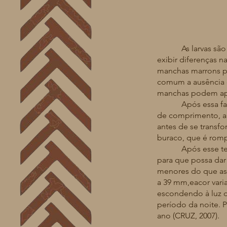
As larvas são de
exibir diferenças 
manchas marrons po
comum a ausência 
manchas podem apa
Após essa fase d
de comprimento, apr
antes de se transfo
buraco, que é romp
Após esse tempo,
para que possa dar
menores do que as
a 39 mm,eacor varia
escondendo à luz do
período da noite.
ano (CRUZ, 2007).