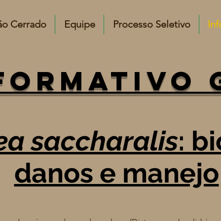
ão Cerrado
Equipe
Processo Seletivo
In
formativo 
ea saccharalis
: b
danos e manejo