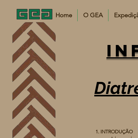
Home
O GEA
Expediç
In
Diatr
1. INTRODUÇÃO