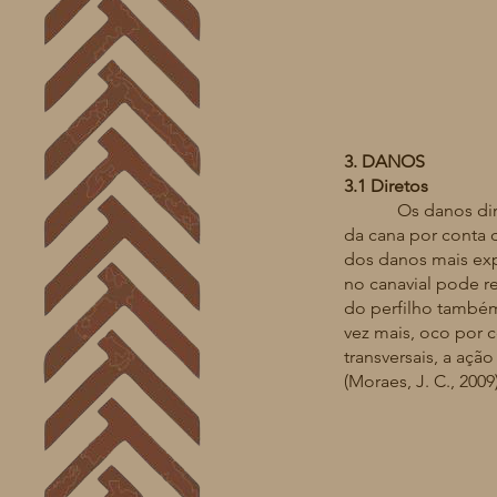
3. DANOS
3.1 Diretos
Os danos diretos 
da cana por conta 
dos danos mais expl
no canavial pode r
do perfilho também
vez mais, oco por c
transversais, a ac
(Moraes, J. C., 2009)