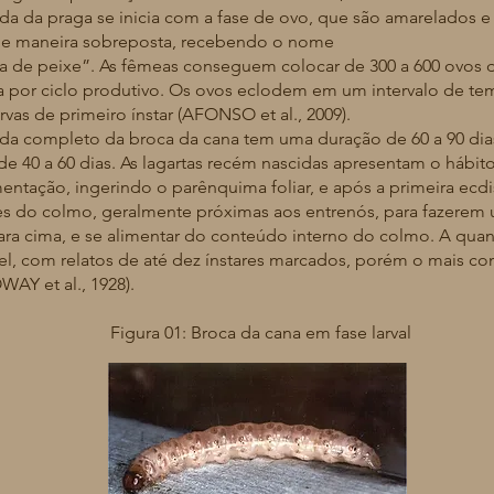
a praga se inicia com a fase de ovo, que são amarelados e 
 de maneira sobreposta, recebendo o nome
 de peixe”. As fêmeas conseguem colocar de 300 a 600 ovos d
a por ciclo produtivo. Os ovos eclodem em um intervalo de tem
rvas de primeiro ínstar (AFONSO et al., 2009).
mpleto da broca da cana tem uma duração de 60 a 90 dias,
 40 a 60 dias. As lagartas recém nascidas apresentam o hábito
mentação, ingerindo o parênquima foliar, e após a primeira ec
s do colmo, geralmente próximas aos entrenós, para fazerem um
ra cima, e se alimentar do conteúdo interno do colmo. A quant
́vel, com relatos de até dez ínstares marcados, porém o mais c
WAY et al., 1928).
Figura 01: Broca da cana em fase larval