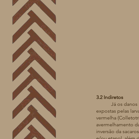
3.2 Indiretos
Já os danos indir
expostas pelas lar
vermelha (Colletotr
avermelhamento da 
inversão da sacaro
e/ou etanol, além 