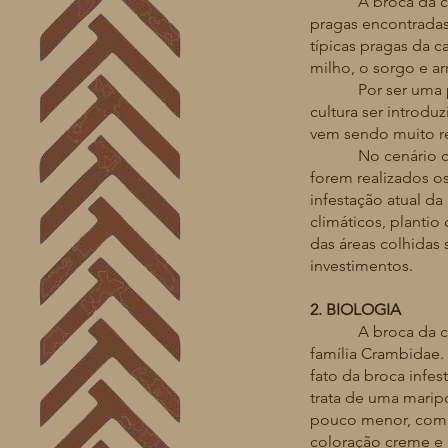
A broca da cana-de
pragas encontradas
típicas pragas da 
milho, o sorgo e a
Por ser uma praga 
cultura ser introduz
vem sendo muito re
No cenário canavie
forem realizados o
infestação atual d
climáticos, plantio
das áreas colhidas
investimentos.
2. BIOLOGIA
A broca da cana d
família Crambidae
fato da broca infes
trata de uma marip
pouco menor, com 2
coloração creme 