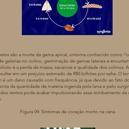
Fonte: Syngenta, s.d.
são a morte da gema apical, sintoma conhecido como “cor
de galerias no colmo, germinação de gemas laterais e encurta
ícito é a perda de massa, sacarose e qualidade dos colmos. A 
esultar em um prejuízo estimado de R$5 bilhões por safra. O 
 é um dano causado com frequência, já que devido ao fato d
onta da quantidade de matéria ingerida pela larva e pelo surg
̧ão dos ventos pode acabar impulsionando esse tombamento da c
.
Figura 04: Sintomas de coração morto na cana.