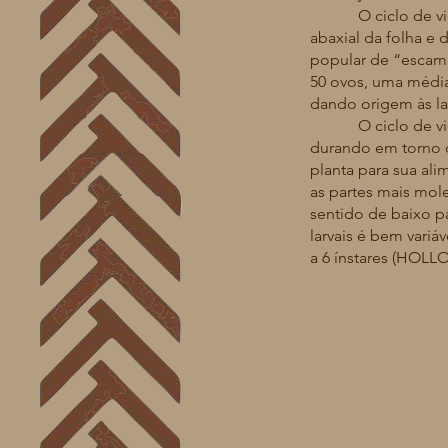
O ciclo de vida d
abaxial da folha e
popular de “escama
50 ovos, uma médi
dando origem às la
O ciclo de vida co
durando em torno de
planta para sua ali
as partes mais mole
sentido de baixo pa
larvais é bem varia
a 6 ínstares (HOLLO