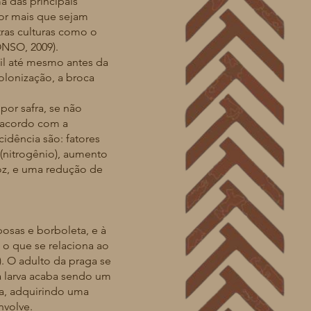
 das principais
Por mais que sejam
tras culturas como o
ONSO, 2009).
il até mesmo antes da
lonização, a broca
or safra, se não
e acordo com a
dência são: fatores
 (nitrogênio), aumento
z, e uma redução de
as e borboleta, e à
 o que se relaciona ao
). O adulto da praga se
a larva acaba sendo um
da, adquirindo uma
nvolve.