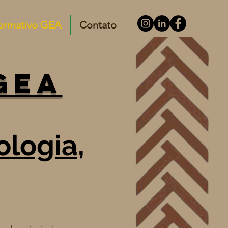
formativo GEA
Contato
GEA
iologia,