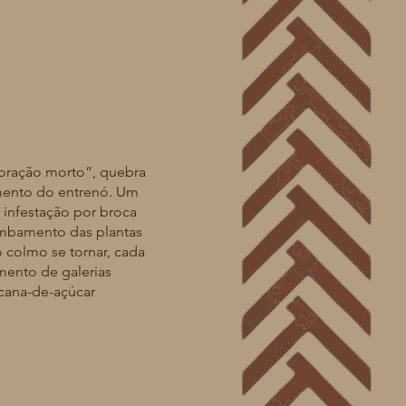
ação morto”, quebra
mento do entrenó. Um
infestação por broca
tombamento das plantas
o colmo se tornar, cada
imento de galerias
ana-de-açúcar